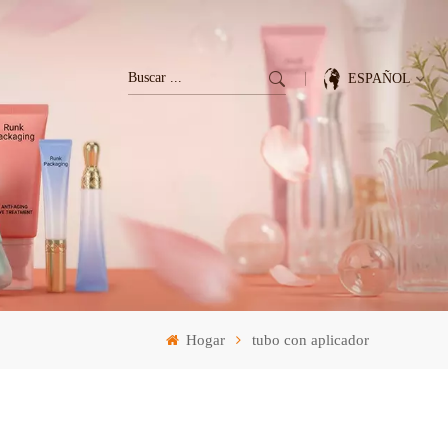
ESPAÑOL
English
Français
Deutsch
Italiano
Hogar
tubo con aplicador
Pусский
Español