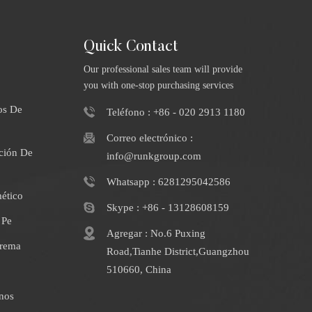
Quick Contact
Our professional sales team will provide
you with one-stop purchasing services
os De
Teléfono : +86 - 020 2913 1180
Correo electrónico :
ción De
info@runkgroup.com
Whatsapp : 6281295042586
ético
Skype : +86 - 13128608159
 Pe
Agregar : No.6 Puxing
Crema
Road,Tianhe District,Guangzhou
510660, China
nos