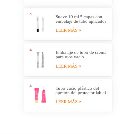
Suave 10 ml 5 capas con
embalaje de tubo aplicador
de plástico EVOH
LEER MÁS
Embalaje de tubo de crema
para ojos vacío
personalizado con tubo
aplicador eléctrico
LEER MÁS
Tubo vacío plástico del
apretón del protector labial
hidratante personalizado
con el aplicador
LEER MÁS