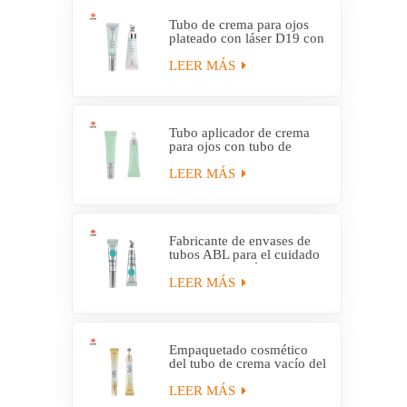
Tubo de crema para ojos
plateado con láser D19 con
aplicador de aleación de
zinc
LEER MÁS
Tubo aplicador de crema
para ojos con tubo de
plástico personalizado D19
LEER MÁS
Fabricante de envases de
tubos ABL para el cuidado
de los ojos vacíos con
aplicador de masaje
LEER MÁS
Empaquetado cosmético
del tubo de crema vacío del
masaje del aplicador del
metal
LEER MÁS