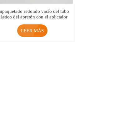
paquetado redondo vacío del tubo
lástico del apretón con el aplicador
suave del silicón
LEER MÁS