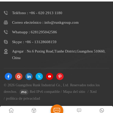
tapas para satisfacer sus
satisfacer sus necesidades de
necesidades de marca.
marca.
Teléfono : +86 - 020 2913 1180
Correo electrónico : info@runkgroup.com
Whatsapp : 6281295042586
Skype : +86 - 13128608159
Agregar : No.6 Puxing Road,Tianhe District,Guangzhou 510660,
China
© 2026 Guangzhou Runk Industrial Co., Ltd. Reservados todos los
Mapa del sitio
Xml
derechos.
Red IPv6 compatible
/
/
política de privacidad
/