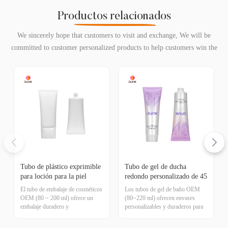
Productos relacionados
We sincerely hope that customers to visit and exchange, We will be
committed to customer personalized products to help customers win the
market and achieve a win-win situation.
Tubo de plástico exprimible
Tubo de gel de ducha
para loción para la piel
redondo personalizado de 45
ovalado de 45 mm de
mm de diámetro
El tubo de embalaje de cosméticos
Los tubos de gel de baño OEM
diámetro
OEM (80 ~ 200 ml) ofrece un
(80~220 ml) ofrecen envases
embalaje duradero y
personalizables y duraderos para
personalizable para muestras de
muestras de cosméticos,
cosméticos, disponible con varias
disponibles con varias tapas para