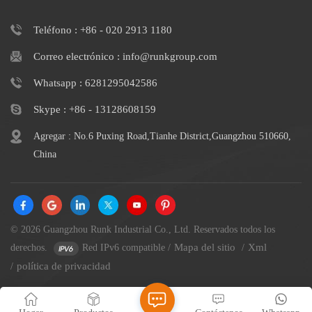
Teléfono : +86 - 020 2913 1180
Correo electrónico : info@runkgroup.com
Whatsapp : 6281295042586
Skype : +86 - 13128608159
Agregar : No.6 Puxing Road,Tianhe District,Guangzhou 510660,
China
© 2026 Guangzhou Runk Industrial Co., Ltd. Reservados todos los
Mapa del sitio
Xml
derechos.
Red IPv6 compatible
/
/
política de privacidad
/