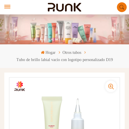
Hogar
Otros tubos
Tubo de brillo labial vacío con logotipo personalizado D19