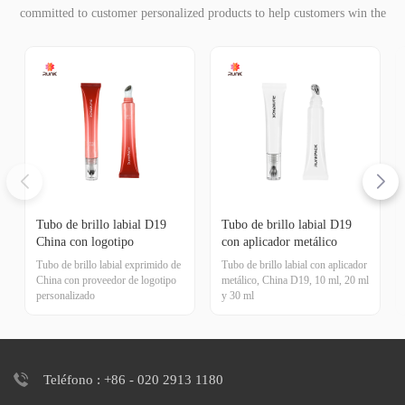
committed to customer personalized products to help customers win the
market and achieve a win-win situation.
Tubo de brillo labial D19
Tubo de brillo labial D19
China con logotipo
con aplicador metálico
personalizado
Tubo de brillo labial exprimido de
Tubo de brillo labial con aplicador
China con proveedor de logotipo
metálico, China D19, 10 ml, 20 ml
personalizado
y 30 ml
Teléfono : +86 - 020 2913 1180