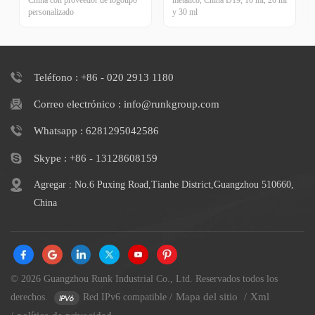
China con proveedor de logotipo
metálico, China D19, 10 ml, 20 ml
personalizado
y 30 ml
Teléfono : +86 - 020 2913 1180
Correo electrónico : info@runkgroup.com
Whatsapp : 6281295042586
Skype : +86 - 13128608159
Agregar : No.6 Puxing Road,Tianhe District,Guangzhou 510660,
China
© 2026 Guangzhou Runk Industrial Co., Ltd. Reservados todos los
Mapa del sitio
Xml
derechos.
Red IPv6 compatible
/
/